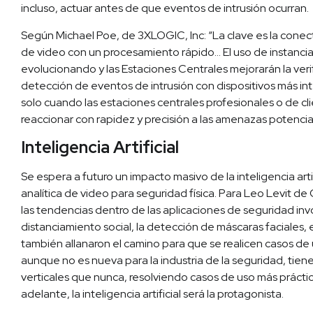
incluso, actuar antes de que eventos de intrusión ocurran.
Según Michael Poe, de 3XLOGIC, Inc: “La clave es la conect
de video con un procesamiento rápido… El uso de instancias
evolucionando y las Estaciones Centrales mejorarán la veri
detección de eventos de intrusión con dispositivos más i
solo cuando las estaciones centrales profesionales o de cl
reaccionar con rapidez y precisión a las amenazas potencia
Inteligencia Artificial
Se espera a futuro un impacto masivo de la inteligencia artif
analítica de video para seguridad física. Para Leo Levit de
las tendencias dentro de las aplicaciones de seguridad inv
distanciamiento social, la detección de máscaras faciales,
también allanaron el camino para que se realicen casos de
aunque no es nueva para la industria de la seguridad, tien
verticales que nunca, resolviendo casos de uso más prácticos
adelante, la inteligencia artificial será la protagonista.