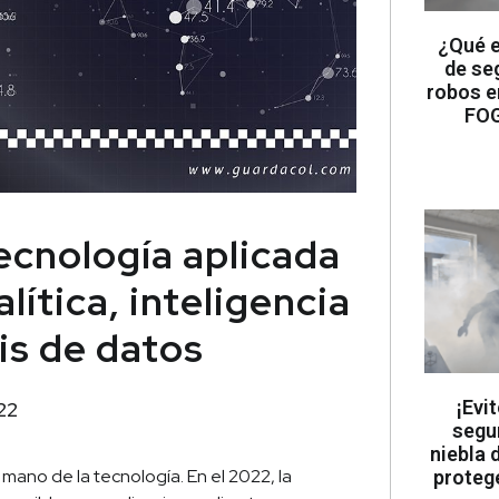
¿Qué e
de se
robos e
FOG
ecnología aplicada
ítica, inteligencia
sis de datos
¡Evi
22
segu
niebla 
mano de la tecnología. En el 2022, la
proteg