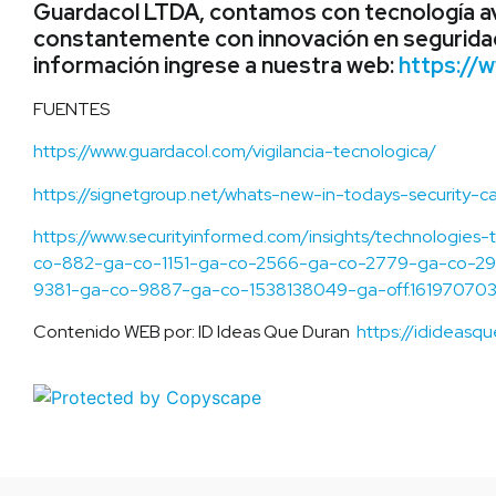
Guardacol LTDA, contamos con tecnología a
constantemente con innovación en seguridad
información ingrese a nuestra web:
https://
FUENTES
https://www.guardacol.com/vigilancia-tecnologica/
https://signetgroup.net/whats-new-in-todays-security-c
https://www.securityinformed.com/insights/technologies
co-882-ga-co-1151-ga-co-2566-ga-co-2779-ga-co-2
9381-ga-co-9887-ga-co-1538138049-ga-off.161970703
Contenido WEB por: ID Ideas Que Duran
https://idideasq