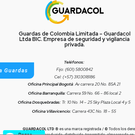
Guardas de Colombia Limitada – Guardacol
Ltda BIC. Empresa de seguridad y vigilancia
privada.
Teléfonos:
Fijo: (601) 5800842
a Guardas
Cel: (+57) 3103018186
Oficina Principal Bogotá
: Av carrera 20 No. 85A 21
Oficina Barranquilla:
Carrera 59 No. 66 – 86 local 2
Oficina Dosquebradas:
Tr. 10 No. 14 – 25 Sky Plaza Local 4 y 5
Oficina Villavicencio:
Carrera 43C No. 18 – 55
GUARDACOL LTD ®
es una marca registrada /
©
Todos los derec
Pagos
puede ser reproducido, distribuido, transmitido, almacenado en