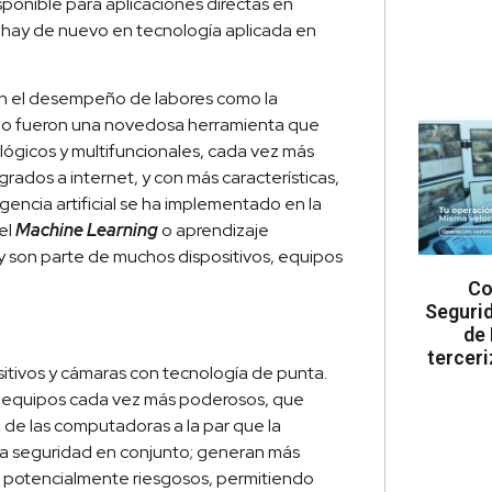
isponible para aplicaciones directas en
 hay de nuevo en tecnología aplicada en
 en el desempeño de labores como la
video fueron una novedosa herramienta que
ógicos y multifuncionales, cada vez más
rados a internet, y con más características,
gencia artificial se ha implementado en la
el
Machine Learning
o aprendizaje
 y son parte de muchos dispositivos, equipos
Co
Segurid
de 
tercer
itivos y cámaras con tecnología de punta.
 y equipos cada vez más poderosos, que
a de las computadoras a la par que la
ara seguridad en conjunto; generan más
potencialmente riesgosos, permitiendo