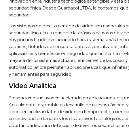
innovación en la industria tecnológica es tangible y está d
seguridad física. Desde Guardacol LTDA, le contamos: qué
seguridad.
Los sistemas de circuito cerrado de video son esenciales
seguridad física. En un principio las básicas cámaras de 
hoy por hoy ha ido evolucionado hacia sistemas más tecnol
capaces, dotados de sensores, lentes especializados, integ
aplicaciones y beneficios en seguridad que nunca. La inteli
mayoría de los sistemas actuales, el internet de las cosas y 
automático; ahora permiten aplicaciones casi que infinitas
y herramientas para seguridad.
Video Analítica
Presenciamos un avance acelerado en aplicaciones, dispos
Actualmente, es posible el desarrollo de nuevas cámaras
permiten analizar datos de video en tiempo real. La cienci
conectividad en la nube y los dispositivos tecnológicos p
oportunidades para detección de eventos sospechosos o 