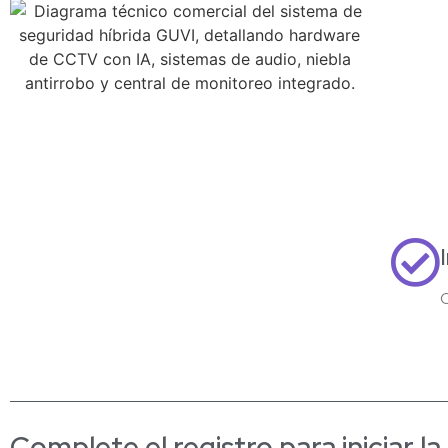
C
Complete el registro para iniciar l