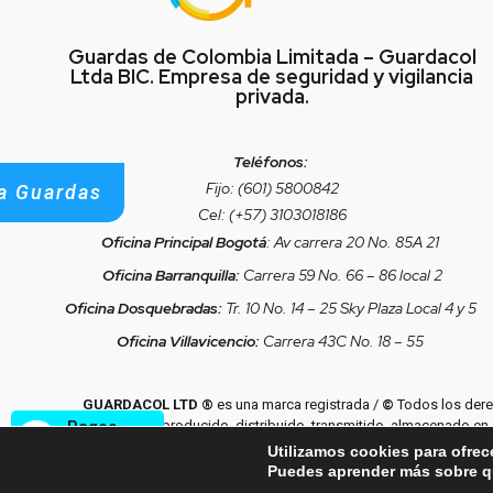
Guardas de Colombia Limitada – Guardacol
Ltda BIC. Empresa de seguridad y vigilancia
privada.
Teléfonos:
Fijo: (601) 5800842
a Guardas
Cel: (+57) 3103018186
Oficina Principal Bogotá
: Av carrera 20 No. 85A 21
Oficina Barranquilla:
Carrera 59 No. 66 – 86 local 2
Oficina Dosquebradas:
Tr. 10 No. 14 – 25 Sky Plaza Local 4 y 5
Oficina Villavicencio:
Carrera 43C No. 18 – 55
GUARDACOL LTD ®
es una marca registrada /
©
Todos los derec
Pagos
puede ser reproducido, distribuido, transmitido, almacenado en
permiso previo por escrito
© GUARDACOL LTD.
| Hecho por
So
en Línea
Utilizamos cookies para ofrec
Puedes aprender más sobre qu