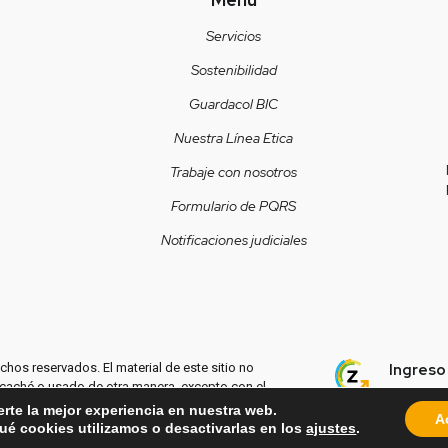
Servicios
Sostenibilidad
Guardacol BIC
Nuestra Línea Etica
Trabaje con nosotros
Formulario de PQRS
Notificaciones judiciales
Ingreso
hos reservados. El material de este sitio no
 caché o usado de otra manera, excepto con el
mos imago
erte la mejor experiencia en nuestra web.
A
é cookies utilizamos o desactivarlas en los
ajustes
.