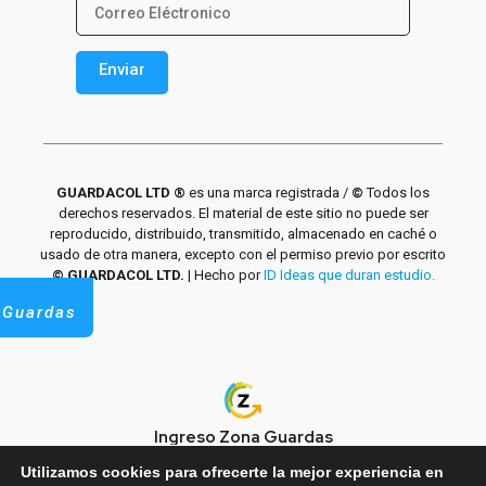
Enviar
Alternative:
GUARDACOL LTD ®
es una marca registrada /
©
Todos los
derechos reservados. El material de este sitio no puede ser
reproducido, distribuido, transmitido, almacenado en caché o
usado de otra manera, excepto con el permiso previo por escrito
© GUARDACOL LTD.
| Hecho por
ID Ideas que duran estudio.
 Guardas
Ingreso Zona Guardas
Utilizamos cookies para ofrecerte la mejor experiencia en