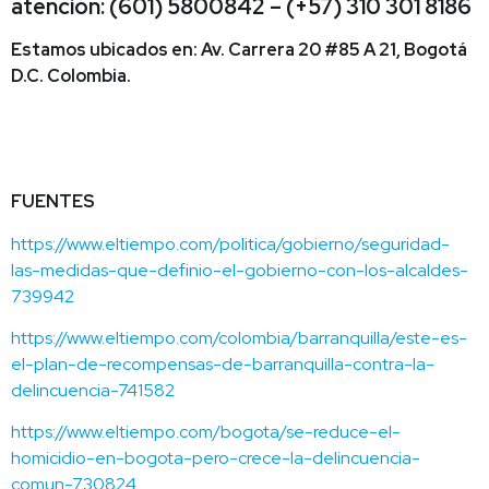
atención: (601) 5800842 – (+57) 310 301 8186
Estamos ubicados en: Av. Carrera 20 #85 A 21, Bogotá
D.C. Colombia.
FUENTES
https://www.eltiempo.com/politica/gobierno/seguridad-
las-medidas-que-definio-el-gobierno-con-los-alcaldes-
739942
https://www.eltiempo.com/colombia/barranquilla/este-es-
el-plan-de-recompensas-de-barranquilla-contra-la-
delincuencia-741582
https://www.eltiempo.com/bogota/se-reduce-el-
homicidio-en-bogota-pero-crece-la-delincuencia-
comun-730824