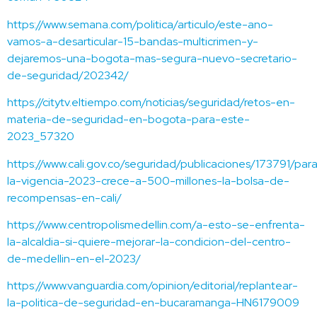
https://www.semana.com/politica/articulo/este-ano-
vamos-a-desarticular-15-bandas-multicrimen-y-
dejaremos-una-bogota-mas-segura-nuevo-secretario-
de-seguridad/202342/
https://citytv.eltiempo.com/noticias/seguridad/retos-en-
materia-de-seguridad-en-bogota-para-este-
2023_57320
https://www.cali.gov.co/seguridad/publicaciones/173791/par
la-vigencia-2023-crece-a-500-millones-la-bolsa-de-
recompensas-en-cali/
https://www.centropolismedellin.com/a-esto-se-enfrenta-
la-alcaldia-si-quiere-mejorar-la-condicion-del-centro-
de-medellin-en-el-2023/
https://www.vanguardia.com/opinion/editorial/replantear-
la-politica-de-seguridad-en-bucaramanga-HN6179009