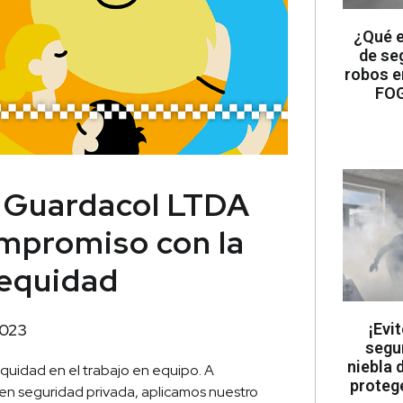
¿Qué e
de se
robos e
FOG
 Guardacol LTDA
mpromiso con la
a equidad
¡Evi
2023
segu
niebla 
equidad en el trabajo en equipo. A
proteg
en seguridad privada, aplicamos nuestro