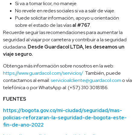
Si va a tomar licor, no maneje.
No revele en redes sociales si va a salir de viaje.
Puede solicitar información, apoyo u orientación
sobre el estado de las vías
al #767
.
Recuerde seguir las recomendaciones para aumentar la
seguridad al viajar por carretera y contribuir a la seguridad
ciudadana.
Desde Guardacol LTDA, les deseamos un
viaje seguro.
Obtenga más información sobre nosotros en la web:
https://www.guardacol.com/servicios/
También, puede
contactarnos al email:
servicioalcliente@guardacol.com
o vía
telefónica o por WhatsApp al: (+57) 310 3018186.
F
UENTES
https://bogota.gov.co/mi-ciudad/seguridad/mas-
policias-reforzaran-la-seguridad-de-bogota-este-
fin-de-ano-2022