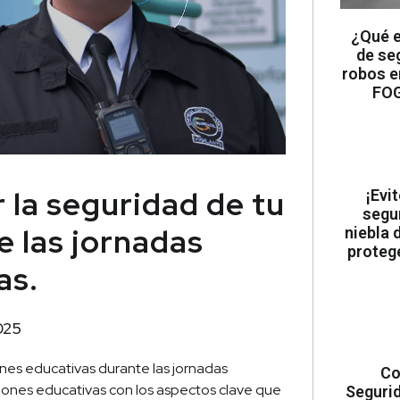
¿Qué e
de se
robos e
FOG
 la seguridad de tu
¡Evi
segu
e las jornadas
niebla 
proteg
as.
025
iones educativas durante las jornadas
Co
ciones educativas con los aspectos clave que
Segurid