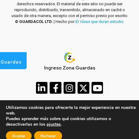
derechos reservados. El material de este sitio no puede ser
reproducido, distribuido, transmitido, almacenado en caché o
usado de otra manera, excepto con el permiso previo por escrito
© GUARDACOL LTD.
| Hecho por
ID Ideas que duran estudio.
 Guardas
Ingreso Zona Guardas
Utilizamos cookies para ofrecerte la mejor experiencia en nuestra
web.
Puedes aprender más sobre qué cookies utilizamos o
desactivarlas en los
ajustes
.
Pagos
en Línea
Aceptar
Rechazar